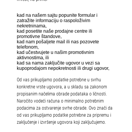
kad na našem sajtu popunite formular i
zatražite informaciju o raspoloživim
nekretninama,
kad posetite naše prodajne centre ili
promotivne štandove,
kad nam pošaljete mail ili nas pozovete
telefonom,
kad učestvujete u našim promotivnim
aktivnostima, ili
kad sa nama zaključite ugovor u vezi sa
kupoprodajom nepokretnosti ili drugi ugovor,
Od vas prikupljamo podatke potrebne u svrhu
konkretne vrste ugovora, a u skladu sa zakonom
propisanim načelima obrade podataka o ličnosti.
Naročito vodeći računa o minimalno potrebnim
podacima za ostvarenje svrhe obrade. Ovo znači da
od vas prikupljamo podatke potrebne za pripremu i
zaključenje i izvršenje ugovora koji zaključujemo.