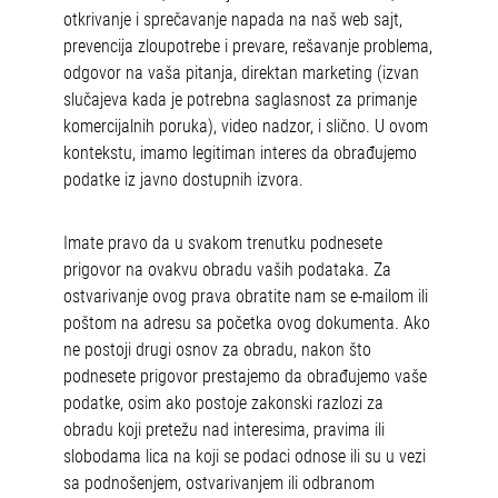
otkrivanje i sprečavanje napada na naš web sajt,
prevencija zloupotrebe i prevare, rešavanje problema,
odgovor na vaša pitanja, direktan marketing (izvan
slučajeva kada je potrebna saglasnost za primanje
komercijalnih poruka), video nadzor, i slično. U ovom
kontekstu, imamo legitiman interes da obrađujemo
podatke iz javno dostupnih izvora.
Imate pravo da u svakom trenutku podnesete
prigovor na ovakvu obradu vaših podataka. Za
ostvarivanje ovog prava obratite nam se e-mailom ili
poštom na adresu sa početka ovog dokumenta. Ako
ne postoji drugi osnov za obradu, nakon što
podnesete prigovor prestajemo da obrađujemo vaše
podatke, osim ako postoje zakonski razlozi za
obradu koji pretežu nad interesima, pravima ili
slobodama lica na koji se podaci odnose ili su u vezi
sa podnošenjem, ostvarivanjem ili odbranom