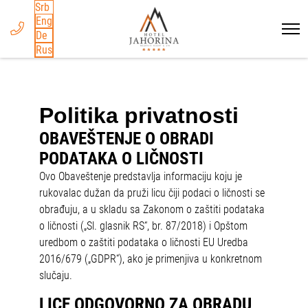
Srb
Eng
De
Rus
Politika privatnosti
OBAVEŠTENJE O OBRADI
PODATAKA O LIČNOSTI
Ovo Obaveštenje predstavlja informaciju koju je
rukovalac dužan da pruži licu čiji podaci o ličnosti se
obrađuju, a u skladu sa Zakonom o zaštiti podataka
o ličnosti („Sl. glasnik RS“, br. 87/2018) i Opštom
uredbom o zaštiti podataka o ličnosti EU Uredba
2016/679 („GDPR“), ako je primenjiva u konkretnom
slučaju.
LICE ODGOVORNO ZA OBRADU