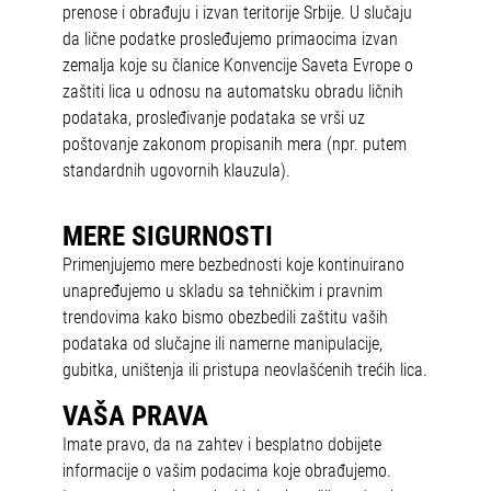
prenose i obrađuju i izvan teritorije Srbije. U slučaju
da lične podatke prosleđujemo primaocima izvan
zemalja koje su članice Konvencije Saveta Evrope o
zaštiti lica u odnosu na automatsku obradu ličnih
podataka, prosleđivanje podataka se vrši uz
poštovanje zakonom propisanih mera (npr. putem
standardnih ugovornih klauzula).
MERE SIGURNOSTI
Primenjujemo mere bezbednosti koje kontinuirano
unapređujemo u skladu sa tehničkim i pravnim
trendovima kako bismo obezbedili zaštitu vaših
podataka od slučajne ili namerne manipulacije,
gubitka, uništenja ili pristupa neovlašćenih trećih lica.
VAŠA PRAVA
Imate pravo, da na zahtev i besplatno dobijete
informacije o vašim podacima koje obrađujemo.