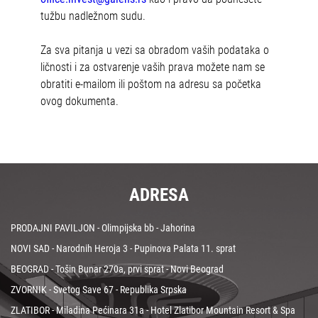
tužbu nadležnom sudu.
Za sva pitanja u vezi sa obradom vaših podataka o
ličnosti i za ostvarenje vaših prava možete nam se
obratiti e-mailom ili poštom na adresu sa početka
ovog dokumenta.
ADRESA
PRODAJNI PAVILJON - Olimpijska bb - Jahorina
NOVI SAD - Narodnih Heroja 3 - Pupinova Palata 11. sprat
BEOGRAD - Tošin Bunar 270a, prvi sprat - Novi Beograd
ZVORNIK - Svetog Save 67 - Republika Srpska
ZLATIBOR - Miladina Pećinara 31a - Hotel Zlatibor Mountain Resort & Spa