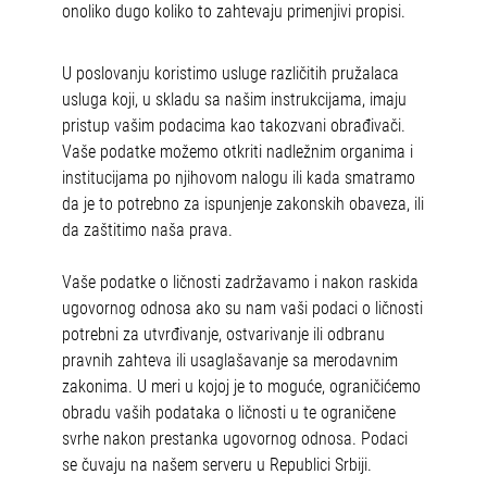
onoliko dugo koliko to zahtevaju primenjivi propisi.
U poslovanju koristimo usluge različitih pružalaca
usluga koji, u skladu sa našim instrukcijama, imaju
pristup vašim podacima kao takozvani obrađivači.
Vaše podatke možemo otkriti nadležnim organima i
institucijama po njihovom nalogu ili kada smatramo
da je to potrebno za ispunjenje zakonskih obaveza, ili
da zaštitimo naša prava.
Vaše podatke o ličnosti zadržavamo i nakon raskida
ugovornog odnosa ako su nam vaši podaci o ličnosti
potrebni za utvrđivanje, ostvarivanje ili odbranu
pravnih zahteva ili usaglašavanje sa merodavnim
zakonima. U meri u kojoj je to moguće, ograničićemo
obradu vaših podataka o ličnosti u te ograničene
svrhe nakon prestanka ugovornog odnosa. Podaci
se čuvaju na našem serveru u Republici Srbiji.