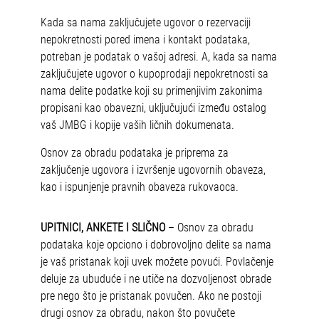
Kada sa nama zaključujete ugovor o rezervaciji
nepokretnosti pored imena i kontakt podataka,
potreban je podatak o vašoj adresi. A, kada sa nama
zaključujete ugovor o kupoprodaji nepokretnosti sa
nama delite podatke koji su primenjivim zakonima
propisani kao obavezni, uključujući između ostalog
vaš JMBG i kopije vaših ličnih dokumenata.
Osnov za obradu podataka je priprema za
zaključenje ugovora i izvršenje ugovornih obaveza,
kao i ispunjenje pravnih obaveza rukovaoca.
UPITNICI, ANKETE I SLIČNO
– Osnov za obradu
podataka koje opciono i dobrovoljno delite sa nama
je vaš pristanak koji uvek možete povući. Povlačenje
deluje za ubuduće i ne utiče na dozvoljenost obrade
pre nego što je pristanak povučen. Ako ne postoji
drugi osnov za obradu, nakon što povučete