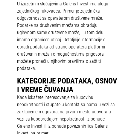
U izuzetnim slučajevima Galens Invest ima ulogu
zajedničkog rukovaoca. Primer je zajednička
odgovornost sa operaterom društvene mreže.
Podatke na društvenim mrežama obrađuju
uglavnom same društvene mreže, i u tom delu
imamo ograničen uticaj. Detaljnije informacije o
obradi podataka od strane operatera platformi
društvenih mreža i o mogućnostima prigovora
možete pronaći u njihovim pravilima o zaštiti
podataka.
KATEGORIJE PODATAKA, OSNOV
I VREME ČUVANJA
Kada iskažete interesovanje za kupovinu
nepokretnosti i stupate u kontakt sa nama u vezi sa
zaključenjem ugovora, na prvom mestu ugovora u
vezi sa kupoprodajom nepokretnosti iz ponude
Galens Invest ili iz ponude povezanih lica Galens
Invest, na primer