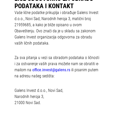
PODATAKA I KONTAKT
Vaše lične podatke prikuplja i obrađuje Galens Invest
d.o.o., Novi Sad, Narodnih heroja 3, matični broj
21959685, a kako je bliže opisano u ovom
Obaveštenju. Ovo znači da je u skladu sa zakonom
Galens Invest organizacija odgovorna za obradu
vaših ličnih podataka.
Za sva pitanja u vezi sa obradom podataka o ličnosti
i za ostvarenje vaših prava možete nam se obratiti e-
mailom na
office.invest@galens.rs
ili pisanim putem
na adresu našeg sedišta:
Galens Invest d.o.o., Novi Sad,
Narodnih heroja 3,
21000 Novi Sad.