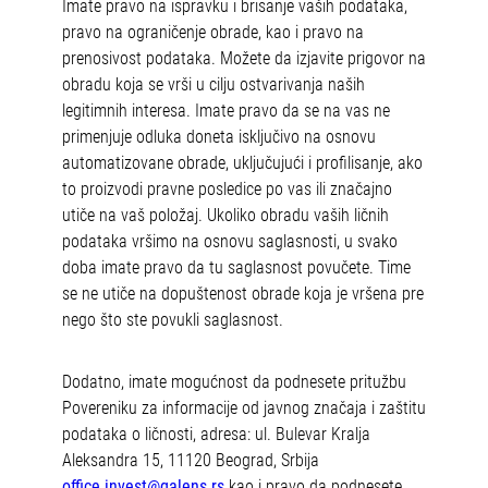
Imate pravo na ispravku i brisanje vaših podataka,
pravo na ograničenje obrade, kao i pravo na
prenosivost podataka. Možete da izjavite prigovor na
obradu koja se vrši u cilju ostvarivanja naših
legitimnih interesa. Imate pravo da se na vas ne
primenjuje odluka doneta isključivo na osnovu
automatizovane obrade, uključujući i profilisanje, ako
to proizvodi pravne posledice po vas ili značajno
utiče na vaš položaj. Ukoliko obradu vaših ličnih
podataka vršimo na osnovu saglasnosti, u svako
doba imate pravo da tu saglasnost povučete. Time
se ne utiče na dopuštenost obrade koja je vršena pre
nego što ste povukli saglasnost.
Dodatno, imate mogućnost da podnesete pritužbu
Povereniku za informacije od javnog značaja i zaštitu
podataka o ličnosti, adresa: ul. Bulevar Kralja
Aleksandra 15, 11120 Beograd, Srbija
office.invest@galens.rs
kao i pravo da podnesete