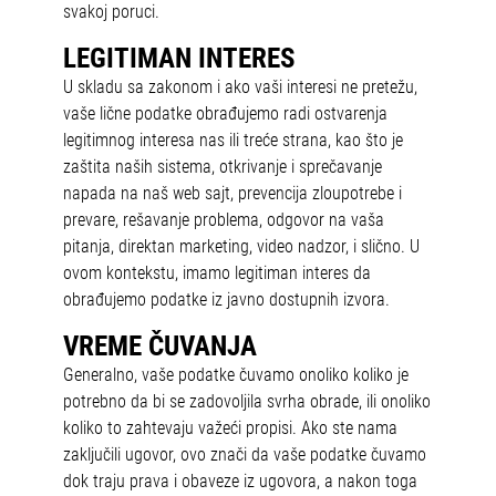
svakoj poruci.
LEGITIMAN INTERES
U skladu sa zakonom i ako vaši interesi ne pretežu,
vaše lične podatke obrađujemo radi ostvarenja
legitimnog interesa nas ili treće strana, kao što je
zaštita naših sistema, otkrivanje i sprečavanje
napada na naš web sajt, prevencija zloupotrebe i
prevare, rešavanje problema, odgovor na vaša
pitanja, direktan marketing, video nadzor, i slično. U
ovom kontekstu, imamo legitiman interes da
obrađujemo podatke iz javno dostupnih izvora.
VREME ČUVANJA
Generalno, vaše podatke čuvamo onoliko koliko je
potrebno da bi se zadovoljila svrha obrade, ili onoliko
koliko to zahtevaju važeći propisi. Ako ste nama
zaključili ugovor, ovo znači da vaše podatke čuvamo
dok traju prava i obaveze iz ugovora, a nakon toga