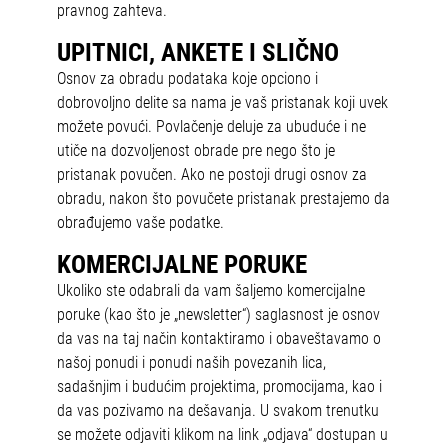
pravnog zahteva.
UPITNICI, ANKETE I SLIČNO
Osnov za obradu podataka koje opciono i
dobrovoljno delite sa nama je vaš pristanak koji uvek
možete povući. Povlačenje deluje za ubuduće i ne
utiče na dozvoljenost obrade pre nego što je
pristanak povučen. Ako ne postoji drugi osnov za
obradu, nakon što povučete pristanak prestajemo da
obrađujemo vaše podatke.
KOMERCIJALNE PORUKE
Ukoliko ste odabrali da vam šaljemo komercijalne
poruke (kao što je „newsletter“) saglasnost je osnov
da vas na taj način kontaktiramo i obaveštavamo o
našoj ponudi i ponudi naših povezanih lica,
sadašnjim i budućim projektima, promocijama, kao i
da vas pozivamo na dešavanja. U svakom trenutku
se možete odjaviti klikom na link „odjava“ dostupan u