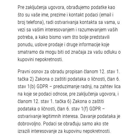
Pre zaključenja ugovora, obrađujemo podatke kao
što su vaše ime, prezime i kontakt podaci (email i
broj telefona), radi ostvarivanja kontakta sa vama, u
vezi sa vašim interesovanjem i razumevanjem vaših
potreba, a kako bismo vam što bolje predstavili
ponudu, uslove prodaje i druge informacije koje
smatramo da mogu biti od značaja za vašu odluku o
kupovini nepokretnosti.
Pravni osnov za obradu propisan članom 12. stav 1.
tačka 2) Zakona o zaštiti podataka o ličnosti, član 6.
stav 1(b) GDPR – preduzimanje radnji, na zahtev lica
na koje se podaci odnose, pre zaključenja ugovora, i
članom 12. stav 1. tačka 6) Zakona o zaštiti
podataka o ličnosti, član 6. stav 1(f) GDPR –
ostvarivanje legitimnih interesa. Davanje podataka je
dobrovoljno. Podaci se obrađuju samo ako ste
izrazili interesovanje za kupovinu nepokretnosti.