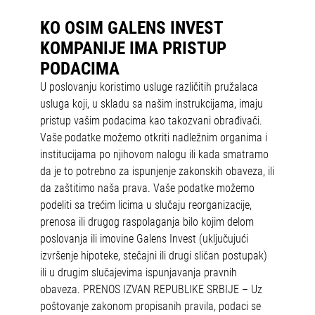
KO OSIM GALENS INVEST
KOMPANIJE IMA PRISTUP
PODACIMA
U poslovanju koristimo usluge različitih pružalaca
usluga koji, u skladu sa našim instrukcijama, imaju
pristup vašim podacima kao takozvani obrađivači.
Vaše podatke možemo otkriti nadležnim organima i
institucijama po njihovom nalogu ili kada smatramo
da je to potrebno za ispunjenje zakonskih obaveza, ili
da zaštitimo naša prava. Vaše podatke možemo
podeliti sa trećim licima u slučaju reorganizacije,
prenosa ili drugog raspolaganja bilo kojim delom
poslovanja ili imovine Galens Invest (uključujući
izvršenje hipoteke, stečajni ili drugi sličan postupak)
ili u drugim slučajevima ispunjavanja pravnih
obaveza. PRENOS IZVAN REPUBLIKE SRBIJE – Uz
poštovanje zakonom propisanih pravila, podaci se