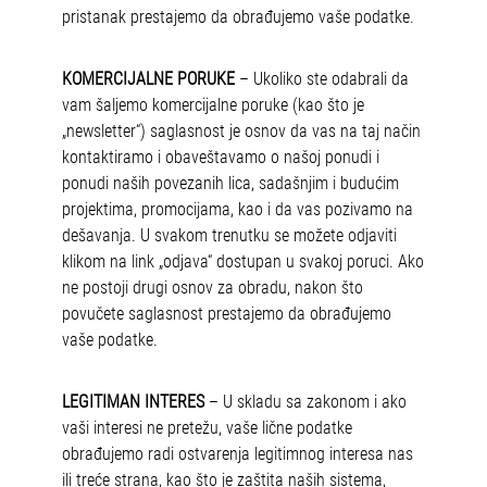
pristanak prestajemo da obrađujemo vaše podatke.
KOMERCIJALNE PORUKE
– Ukoliko ste odabrali da
vam šaljemo komercijalne poruke (kao što je
„newsletter“) saglasnost je osnov da vas na taj način
kontaktiramo i obaveštavamo o našoj ponudi i
ponudi naših povezanih lica, sadašnjim i budućim
projektima, promocijama, kao i da vas pozivamo na
dešavanja. U svakom trenutku se možete odjaviti
klikom na link „odjava“ dostupan u svakoj poruci. Ako
ne postoji drugi osnov za obradu, nakon što
povučete saglasnost prestajemo da obrađujemo
vaše podatke.
LEGITIMAN INTERES
– U skladu sa zakonom i ako
vaši interesi ne pretežu, vaše lične podatke
obrađujemo radi ostvarenja legitimnog interesa nas
ili treće strana, kao što je zaštita naših sistema,