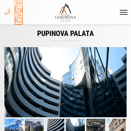
Srb
Eng
De
Rus
PUPINOVA PALATA